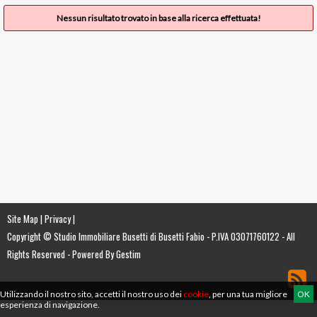
Nessun risultato trovato in base alla ricerca effettuata!
Site Map
|
Privacy
|
Copyright © Studio Immobiliare Busetti di Busetti Fabio - P.IVA 03071760122 - All
Rights Reserved -
Powered By Gestim
Utilizzando il nostro sito, accetti il nostro uso dei
cookie
, per una tua migliore
OK
esperienza di navigazione.