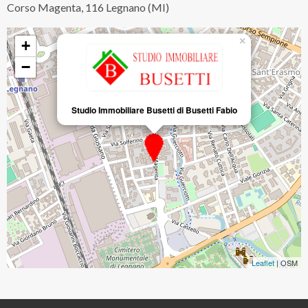
Corso Magenta, 116 Legnano (MI)
×
+
−
Studio Immobiliare Busetti di Busetti Fabio
Leaflet
| OSM