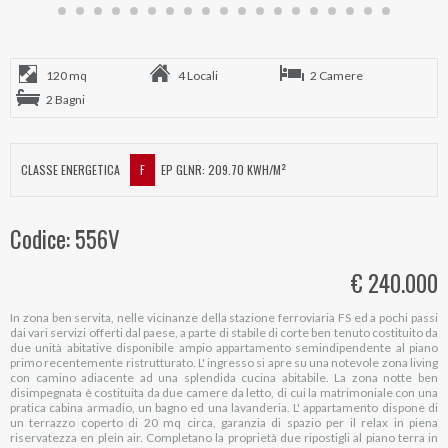
120 mq
4 Locali
2 Camere
2 Bagni
CLASSE ENERGETICA
F
EP GLNR: 209.70 KWH/M²
Codice: 556V
€ 240.000
In zona ben servita, nelle vicinanze della stazione ferroviaria FS ed a pochi passi
dai vari servizi offerti dal paese, a parte di stabile di corte ben tenuto costituito da
due unità abitative disponibile ampio appartamento semindipendente al piano
primo recentemente ristrutturato. L' ingresso si apre su una notevole zona living
con camino adiacente ad una splendida cucina abitabile. La zona notte ben
disimpegnata è costituita da due camere da letto, di cui la matrimoniale con una
pratica cabina armadio, un bagno ed una lavanderia. L' appartamento dispone di
un terrazzo coperto di 20 mq circa, garanzia di spazio per il relax in piena
riservatezza en plein air. Completano la proprietà due ripostigli al piano terra in