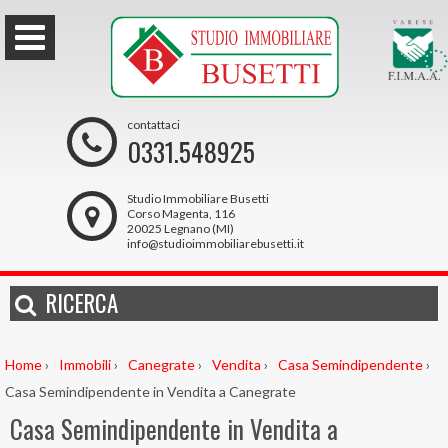
contattaci
0331.548925
Studio Immobiliare Busetti
Corso Magenta, 116
20025 Legnano (MI)
info@studioimmobiliarebusetti.it
RICERCA
Home
›
Immobili
›
Canegrate
›
Vendita
›
Casa Semindipendente
›
Casa Semindipendente in Vendita a Canegrate
Casa Semindipendente in Vendita a