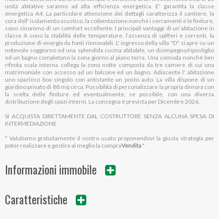
unità abitative saranno ad alta efficienza energetica. E' garantita la classe
energetica A4. La particolare attenzione dei dettagli caratterizza il cantiere, la
cura dell' isolamento acustico, la coibentazione nonché i serramenti e le finiture,
sono sinonimo di un comfort eccellente. I principali vantaggi di un’abitazione in
classe A sono la stabilità delle temperature, l’assenza di spifferi e correnti, la
produzione di energia da fonti rinnovabili. L' ingresso della villa "D" si apre su un
notevole soggiorno ed una splendida cucina abitabile, un disimpegno/ripostiglio
ed un bagno completano la zona giorno al piano terra. Una comoda nonché ben
rifinita scala interna collega la zona notte composta da tre camere di cui una
matrimoniale con accesso ad un balcone ed un bagno. Adiacente l' abitazione
uno spazioso box singolo con antistante un posto auto. La villa dispone di un
giardino privato di 88 mq circa. Possibilità di personalizzare la propria dimora con
la scelta delle finiture ed eventualmente, se possibile, con una diversa
distribuzione degli spazi interni. La consegna è prevista per Dicembre 2026.
SI ACQUISTA DIRETTAMENTE DAL COSTRUTTORE SENZA ALCUNA SPESA DI
INTERMEDIAZIONE
" Valutiamo gratuitamente il vostro usato proponendovi la giusta strategia per
poter realizzare e gestire al meglio la compra
Vendita
"
Informazioni immobile
Caratteristiche