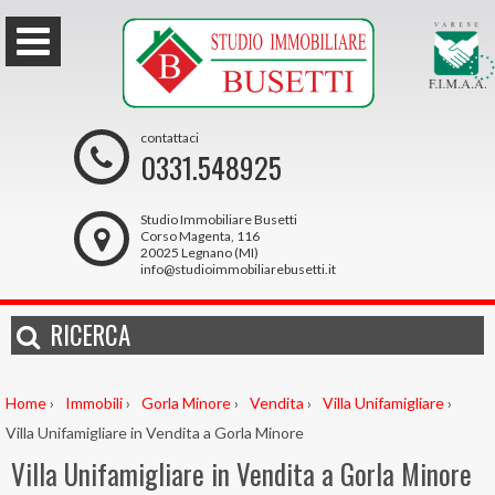
contattaci
0331.548925
Studio Immobiliare Busetti
Corso Magenta, 116
20025 Legnano (MI)
info@studioimmobiliarebusetti.it
RICERCA
Home
›
Immobili
›
Gorla Minore
›
Vendita
›
Villa Unifamigliare
›
Villa Unifamigliare in Vendita a Gorla Minore
Villa Unifamigliare in Vendita a Gorla Minore