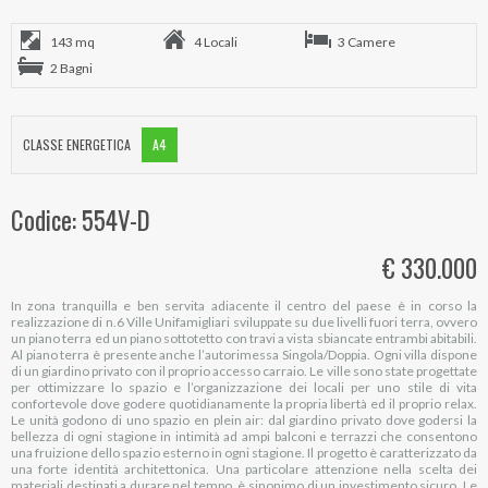
143 mq
4 Locali
3 Camere
2 Bagni
CLASSE ENERGETICA
A4
Codice: 554V-D
€ 330.000
In zona tranquilla e ben servita adiacente il centro del paese è in corso la
realizzazione di n.6 Ville Unifamigliari sviluppate su due livelli fuori terra, ovvero
un piano terra ed un piano sottotetto con travi a vista sbiancate entrambi abitabili.
Al piano terra è presente anche l’autorimessa Singola/Doppia. Ogni villa dispone
di un giardino privato con il proprio accesso carraio. Le ville sono state progettate
per ottimizzare lo spazio e l’organizzazione dei locali per uno stile di vita
confortevole dove godere quotidianamente la propria libertà ed il proprio relax.
Le unità godono di uno spazio en plein air: dal giardino privato dove godersi la
bellezza di ogni stagione in intimità ad ampi balconi e terrazzi che consentono
una fruizione dello spazio esterno in ogni stagione. Il progetto è caratterizzato da
una forte identità architettonica. Una particolare attenzione nella scelta dei
materiali destinati a durare nel tempo, è sinonimo di un investimento sicuro. Le