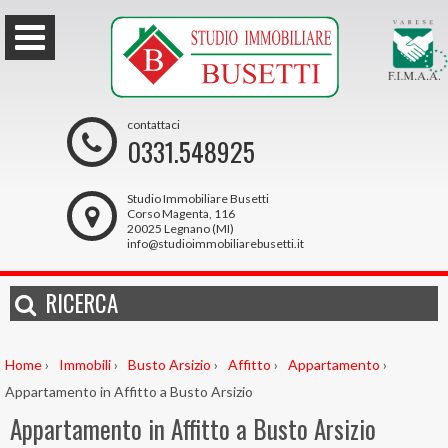
contattaci
0331.548925
Studio Immobiliare Busetti
Corso Magenta, 116
20025 Legnano (MI)
info@studioimmobiliarebusetti.it
RICERCA
Home
›
Immobili
›
Busto Arsizio
›
Affitto
›
Appartamento
›
Appartamento in Affitto a Busto Arsizio
Appartamento in Affitto a Busto Arsizio