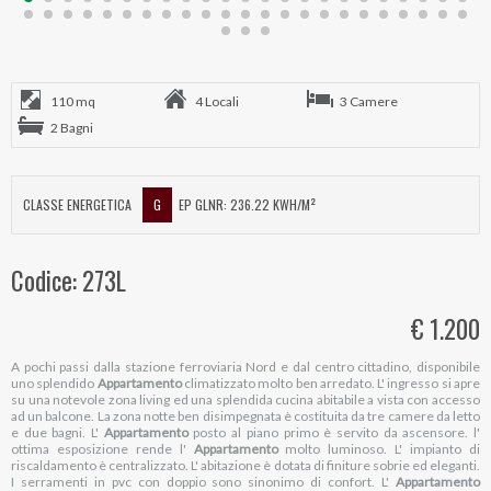
110 mq
4 Locali
3 Camere
2 Bagni
CLASSE ENERGETICA
G
EP GLNR: 236.22 KWH/M²
Codice: 273L
€ 1.200
A pochi passi dalla stazione ferroviaria Nord e dal centro cittadino, disponibile
uno splendido
Appartamento
climatizzato molto ben arredato. L' ingresso si apre
su una notevole zona living ed una splendida cucina abitabile a vista con accesso
ad un balcone. La zona notte ben disimpegnata è costituita da tre camere da letto
e due bagni. L'
Appartamento
posto al piano primo è servito da ascensore. l'
ottima esposizione rende l'
Appartamento
molto luminoso. L' impianto di
riscaldamento è centralizzato. L' abitazione è dotata di finiture sobrie ed eleganti.
I serramenti in pvc con doppio sono sinonimo di confort. L'
Appartamento